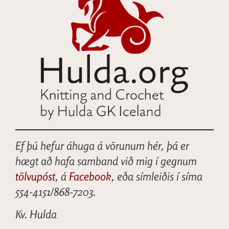
Ef þú hefur áhuga á vörunum hér, þá er
hægt að hafa samband við mig í gegnum
tölvupóst
, á
Facebook
, eða símleiðis í síma
554-4151/868-7203.
Kv. Hulda