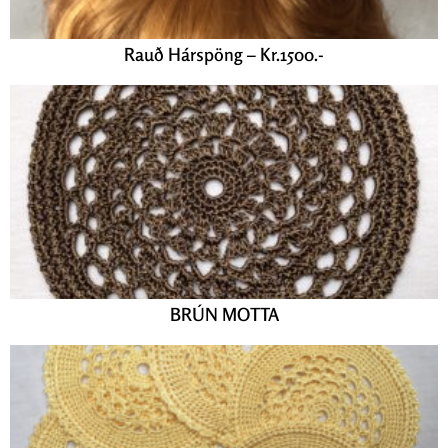
Rauð Hárspöng – Kr.1500.-
BRÚN MOTTA