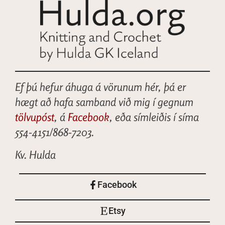
Ef þú hefur áhuga á vörunum hér, þá er
hægt að hafa samband við mig í gegnum
tölvupóst
, á
Facebook
, eða símleiðis í síma
554-4151/868-7203.
Kv. Hulda
Facebook
Etsy