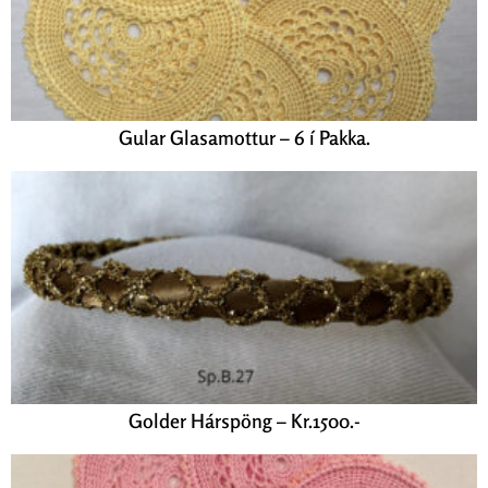
Gular Glasamottur – 6 í Pakka.
Golder Hárspöng – Kr.1500.-