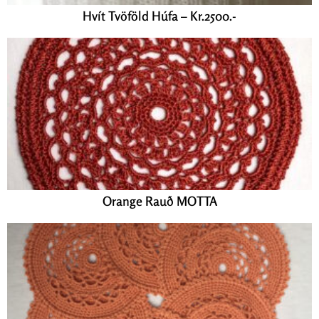
Hvít Tvöföld Húfa – Kr.2500.-
Orange Rauð MOTTA