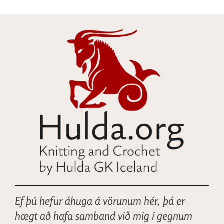
Ef þú hefur áhuga á vörunum hér, þá er
hægt að hafa samband við mig í gegnum