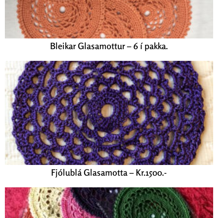
Bleikar Glasamottur – 6 í pakka.
Fjólublá Glasamotta – Kr.1500.-