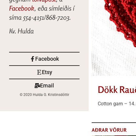
Facebook
, eða símleiðis í
síma 554-4151/868-7203.
Kv. Hulda
Facebook
Etsy
Email
Dökk Rauð
© 2020 Hulda G. Kristinsdóttir
Cotton garn – 14.
AÐRAR VÖRUR