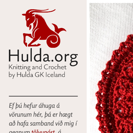
Ef þú hefur áhuga á
vörunum hér, þá er hægt
að hafa samband við mig í
gegnum
tölvupóst
, á