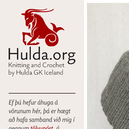
Ef þú hefur áhuga á
vörunum hér, þá er hægt
að hafa samband við mig í
gegnum
tölvupóst
, á