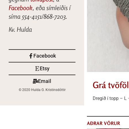
Facebook
, eða símleiðis í
síma 554-4151/868-7203.
Kv. Hulda
Facebook
Etsy
Email
Grá tvöföl
© 2020 Hulda G. Kristinsdóttir
Dregið í topp – L 
AÐRAR VÖRUR